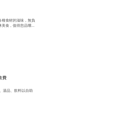
各種食材的滋味，無負
林美食，值得您品嚐回
收費
果、湯品、飲料以自助