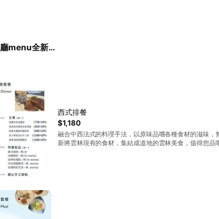
觀止餐廳menu全新登場
西式排餐
$1,180
融合中西法式的料理手法，以原味品嚐各種食材的滋味，
新將雲林現有的食材，集結成道地的雲林美食，值得您品嚐回
日(午)提供半自助沙拉吧*