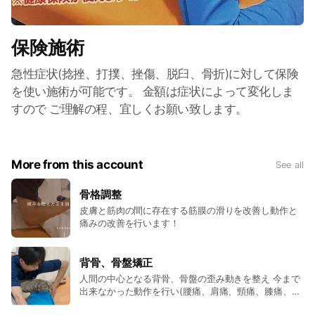
保険施術
急性症状(捻挫、打撲、挫傷、脱臼、骨折)に対して保険
を使い施術が可能です。 金額は症状によって変化しま
すので ご理解の程、宜しくお願い致します。
More from this account
See all
骨格調整
皮膚と筋肉の間に存在する筋膜の滑りを改善し動作と
痛みの改善を行います！
背骨、骨盤矯正
人間の中心となる背骨、骨盤の歪み動きを整え 今まで
出来なかった動作を行い(腰痛、肩痛、頸痛、膝痛、股
関節痛など)の改善を図ります。 産後の方、お子さま、