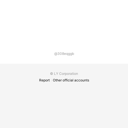
@308eqggb
© LY Corporation
Report
Other official accounts