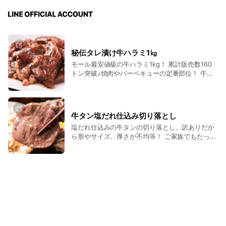
秘伝タレ漬け牛ハラミ1㎏
モール最安値級の牛ハラミ1kg！ 累計販売数160
トン突破♪焼肉やバーベキューの定番部位！ 牛ハ
ラミを安く手軽に楽しみたい方にぴったりな牛ハ
ラミです。 タレ漬けされているので焼くだけで簡
単にお召上がり頂けます。
牛タン塩だれ仕込み切り落とし
塩だれ仕込みの牛タンの切り落とし。訳ありだか
ら形やサイズ、厚さが不均等！ ご家族でもたっぷ
り500g大容量♪ 気負わず、ザッと焼き上げても美
味しさはもちろん牛タン！！！ 手軽にサクッと焼
くだけで、塩だれ仕込みをお召上がり頂けます。