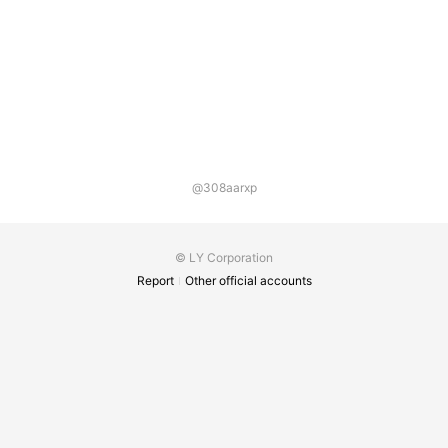
@308aarxp
© LY Corporation
Report
Other official accounts