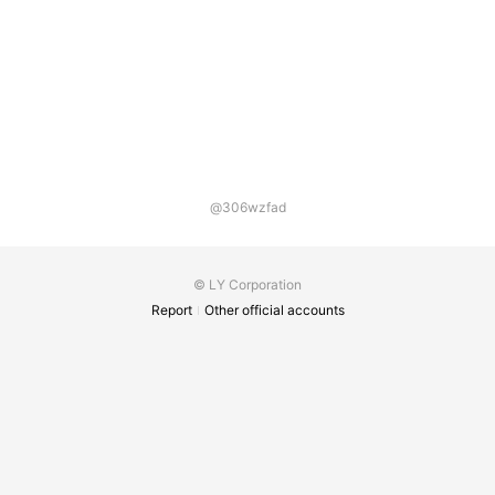
で、消費税分を割引いたします。 日時変更は、同
日中に、最終ご来店日より2ヶ月以内でしたら次
回割引を適用いたします。 お気軽にご連絡下さ
い。その際、2日前までにご連絡いただけたら幸
いです。 オイルをお客様お一人様ごとに用意して
いるため、どうぞ、よろしくお願いします。 《お
身体の具合が悪い場合》 次回割引でご予約で、お
身体の具合が悪くなられた方は、前日夜までにキ
ャンセルのご連絡をいただき、体調がよくなって
からで構いませんので、日を改めて、最終ご来店
日より、2ヶ月以内の日時をご予約いただいた場
@306wzfad
合には、次回割引を適用いたします。 どうぞ、ご
無理のないように、お越し下さい。
© LY Corporation
Report
Other official accounts