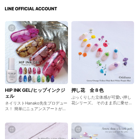
HIP INK GEL/ヒップインクジ
押し花 全８色
ェル
ぷっくりした立体感が可愛い押し
花シリーズ。 そのまま爪に乗せる
ネイリストHanako先生プロデュー
ことで存在感たっぷりの指先に。
ス！ 簡単にニュアンスアートがで
きるインクジェル♪