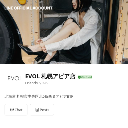
EVOL 札幌アピア店
Friends
5,396
北海道 札幌市中央区北5条西 3 アピアB1F
Chat
Posts