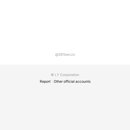
３品を作って持ち帰りそのままご家族の晩御飯の
ご相談はいかがですか？
メニューにしてもらえます！毎月予約満員御礼の
大人気のイベントですので興味のある方はぜひぜ
ひお問い合わせください！ LINE/Instagram/電話
（088-661-6864） 家電購入前のお試しに加え、
購入後も使い方のバリエーションが広げられま
す。
@281bwczx
© LY Corporation
Report
Other official accounts