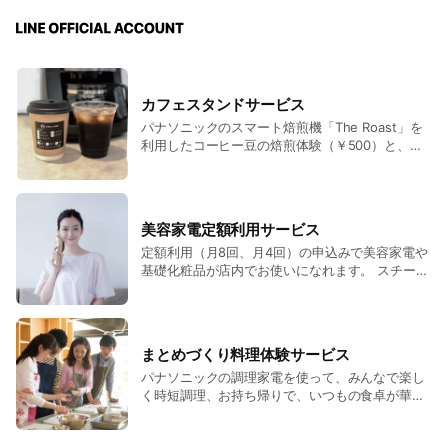
カフェスタンドサービス
パナソニックのスマート焙煎機「The Roast」を
利用したコーヒー豆の焙煎体験（￥500）と、沸
騰浄水コーヒーメーカーを利用したコーヒー
（HOT/ICE）をお楽しみいただけます。シングル
オリジン豆を使ったスペシャルティコーヒー
（￥350）をお飲みいただけます。 また当店で
美容家電定額利用サービス
は、田宮にあるアッタロードさんのコーヒー
定額利用（月8回、月4回）の申込みで美容家電や
（￥350～）も取り扱いしております。 コーヒー
基礎化粧品が店内でお使いになれます。 スチーマ
が苦手・・・ そんな方は、Teplo（世界初パーソ
ーやRF美顔器などの美容家電を、1日1回60分セル
ナライズ抽出機能搭載、スマートフォンアプリと
フサービスでご利用いただけます。 現在は、徳島
連携してお茶を抽出するティーポット）を使用し
市内外問わず10～70代の幅広い年代の女性にご利
たお茶や紅茶もございます。（四国で体験できる
用いただいております。 毎月異なるサービスがあ
のは当店のみ！）大好評です。 ※TAKE OUTでき
まとめづくり料理体験サービス
ったり、ヤクルト化粧品さんを期間限定で無料で
ます。 そして、東船場の「わっか堂の手焼きどー
パナソニックの調理家電を使って、みんなで楽し
お試しいただけます。 ご友人キャンペーンなども
なつ」、北沖洲の「ちろのおかしのクッキー」な
く時短調理、お持ち帰りで、いつもの食卓が華や
行っております。 ご興味のある方は、1回の体験
どの焼き菓子も取り扱いしております。 ※各種商
かに。毎月替わりのメニューを簡単に作っていた
も可能ですので是非お気軽にご連絡ください。
品のギフトボックスも承ります。 香り高いコーヒ
だける体験型サービスです！メインとサブの２～
LINE/Instagram/電話（088-661-6864）
ーや美味しいお菓子を食べながら、家電や工事の