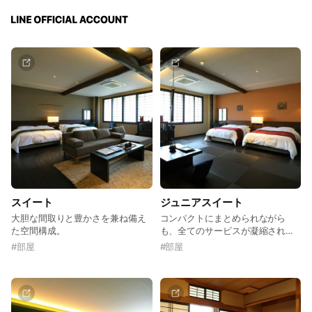
スイート
ジュニアスイート
大胆な間取りと豊かさを兼ね備え
コンパクトにまとめられながら
た空間構成。
も、全てのサービスが凝縮されて
いる場所。
#
部屋
#
部屋