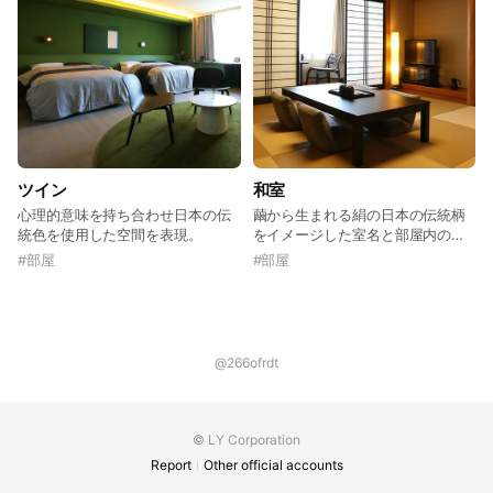
ツイン
和室
心理的意味を持ち合わせ日本の伝
繭から生まれる絹の日本の伝統柄
統色を使用した空間を表現。
をイメージした室名と部屋内のア
クセントが共鳴する空間。
#
部屋
#
部屋
@266ofrdt
© LY Corporation
Report
Other official accounts