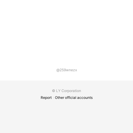
@259wnezx
© LY Corporation
Report
Other official accounts