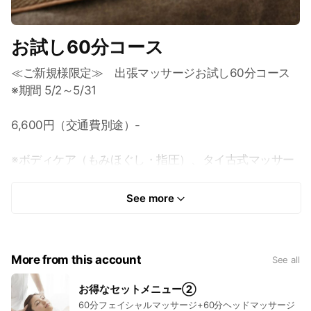
お試し60分コース
≪ご新規様限定≫ 出張マッサージお試し60分コース
※期間 5/2～5/31
6,600円（交通費別途）-
※ボディケア（もみほぐし・指圧）、タイ古式マッサー
ジ
See more
※交通費別途、中央区内ビジネスホテル限定
ご新規様限定でお試しコースをご用意しております。ご
More from this account
See all
要望箇所を重点的にトリートメントすることが可能で
す。出張マッサージが初めてという方は、まずはこちら
お得なセットメニュー②
をお試しください！
60分フェイシャルマッサージ+60分ヘッドマッサージ