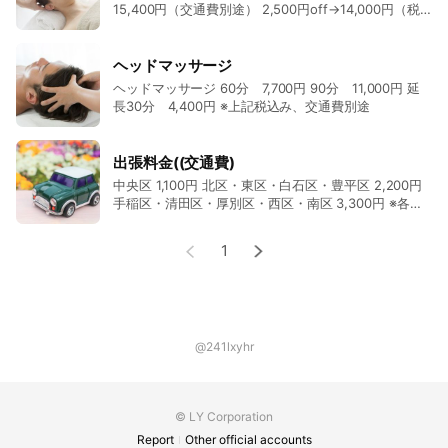
15,400円（交通費別途） 2,500円off→14,000円（税
込み・交通費込） ※女性限定 中島公園・すすきの周
辺エリア限定
ヘッドマッサージ
ヘッドマッサージ 60分 7,700円 90分 11,000円 延
長30分 4,400円 ※上記税込み、交通費別途
出張料金((交通費)
中央区 1,100円 北区・東区・白石区・豊平区 2,200円
手稲区・清田区・厚別区・西区・南区 3,300円 ※各地
域への出張費は地域によって上記と異なる場合が有り
ますので詳しくはお問合せください。
1
@241lxyhr
© LY Corporation
Report
Other official accounts