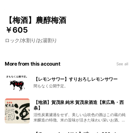
【梅酒】農醇梅酒
￥605
ロック/水割り/お湯割り
More from this account
See all
【レモンサワー】すりおろしレモンサワー
間もなく公開予定。
【地酒】賀茂泉 純米 賀茂泉酒造【東広島・西
条】
活性炭素濾過をせず、美しい山吹色の酒はこの蔵の純
米醸造の特徴。米の旨味が活きた味わい深いお酒。全
体的に濃醇芳香ですが濃い中にもすっきりとした味わ
いと喉ごしの良さがあります。