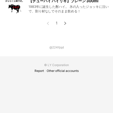
【チューハイ ハイリキ】プレーン 300ml
1983年に誕生した酎ハイ。 氷の入ったジョッキに注い
で、割り材なしでそのまま飲める！
1
@224ltjqd
© LY Corporation
Report
Other official accounts