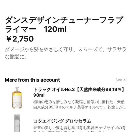
ダンスデザインチューナーフラプ
ライマー 120ml
￥2,750
ダメージから髪をやさしく守り、スムーズで、サラサラ
な艶髪に。
More from this account
See all
トラック オイルNo.3【天然由来成分99.19％】
90ml
植物の恵みを惜しみなく凝縮し補修力に優れた、天然
由来成分99.19％のマルチ美容オイルです。乾燥しがち
な毛先に、いきいきとした自然なツヤを与え、しっと
りとまとまりのある表情を演出します。乾燥が気にな
コタエイジング グロウセラム
る季節には手放せないリッチなうるおいを与えるオイ
未来の美しい髪を育む薬用育毛美容液 ナノサイズの育
ルです。使用量をコントロールする為に、専用キャッ