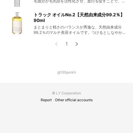
毛成分が毛乳頭を活性化させ、血行を促すことで、美
プを付属しています。 [シトラスフローラルの香り] 華
しく健やかな髪を育成します。 香り ササユリを基調と
やかなラベンダーにすっきりとしたレモン・ユーカリ
したブーケの香り
をミックス。金木犀のような気高さと謙虚さを感 じさ
トラック オイルNo.2【天然由来成分99.2％】
せるフローラルな香り。 全成分 オリーブ果実油、ヒマ
90ml
ワリ種子油、ヒマシ油、ブロッコリー種子油、レモン
まとまりと軽さのバランスが秀逸な、天然由来成分
果皮油、ラベンダー油、ヒポファエラムノイデス果実
99.2％のマルチ美容オイルです。つけるとしなやかに
油、ローズマリー葉油、ユーカリ葉油、トコフェロー
まとまり、空気をはらむと軽い、相反する２つの表情
ル、香料
を操ります。凛としたツヤと柔らかさを纏った髪は、
1
端正な印象をつくりあげます。調和のとれた親しみや
すい万能オイルです。使用量をコントロールする為
に、専用キャップを付属しています。 [シトラスハーブ
の香り] 心を穏やかにするシトラスをベースに、清々し
いグリーンをプラス。気分を整え前向きにさせてくれ
@195pnrkh
る ハーバルの香り。 全成分 オリーブ果実油、ヒマワ
リ種子油、ホホバ種子油、ブロッコリー種子油、ヒポ
ファエラムノイデス果実油、レモン果皮油、オレンジ
油、ラベンダー油、ユーカリ油、ローズマリー葉油、
© LY Corporation
トコフェロール、香料
Report
Other official accounts