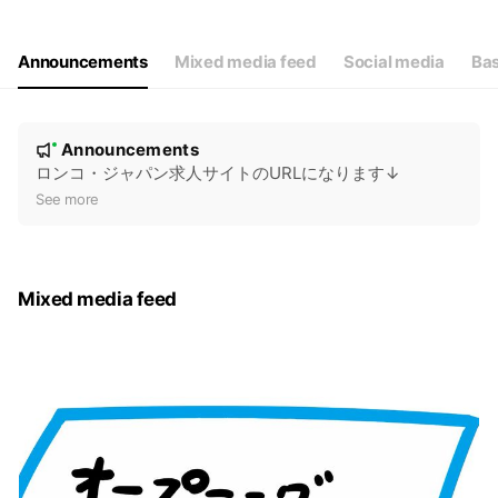
Announcements
Mixed media feed
Social media
Bas
N
Announcements
New
o
ロンコ・ジャパン求人サイトのURLになります↓
t
See more
i
c
e
Mixed media feed