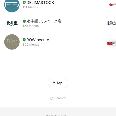
DEJIMASTOCK
111 friends
永斗麺アルパーク店
120 friends
ROW beaute
302 friends
Top
@187aoiqx