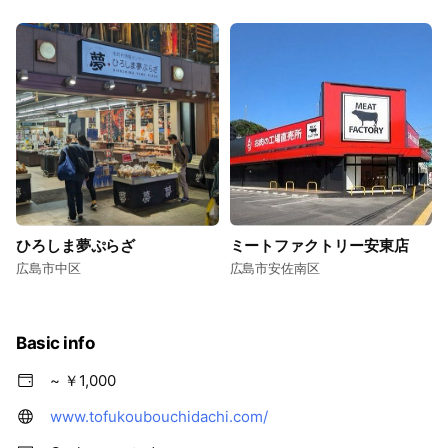
ひろしま夢ぷらざ
ミートファクトリー安東店
広島市中区
広島市安佐南区
Basic info
~ ￥1,000
www.tofukoubouchidachi.com/