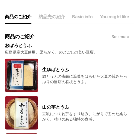
商品のご紹介
納品先の紹介
Basic info
You might like
商品のご紹介
See more
おぼろとうふ
広島県産大豆使用。柔らかく、のどごしの良い豆腐。
生ゆばとうふ
絹とうふの表面に湯葉をはらせた大豆の旨みたっ
ぷりの当店の看板とうふ。
山の芋とうふ
豆乳につくね芋をすり込み、にがりで固めた柔ら
かく、粘りのある独特の食感。