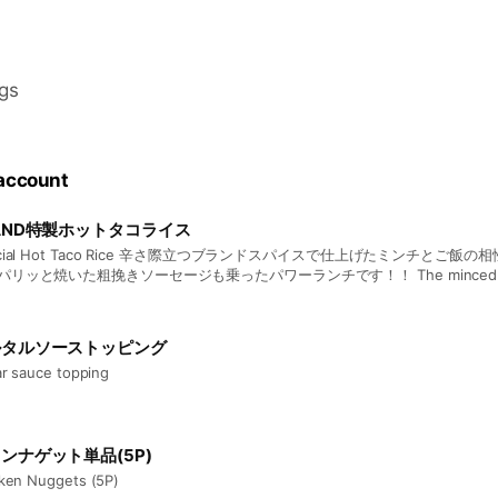
ngs
 account
AND特製ホットタコライス
ecial Hot Taco Rice 辛さ際立つブランドスパイスで仕上げたミンチとご飯
パリッと焼いた粗挽きソーセージも乗ったパワーランチです！！ The minced meat 
her with the spicy brand spices! It's a power lunch topped with vegetables and crispy
led coarse ground sausage!
ルタルソーストッピング
ar sauce topping
ンナゲット単品(5P)
ken Nuggets (5P)