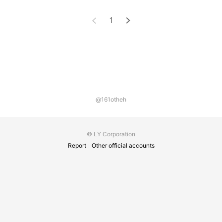
1
@161otheh
© LY Corporation
Report
Other official accounts