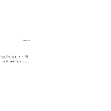
See all
STANDバーガー
の相性は文句無し！！ 野
Standard Burger シ
and rice go
For a simple, savory taste of th
セットのフライドポテト
French fries in a set.
STANDダブルチーズバーガ
Double cheeseburge
は、唯一無二の 最高の組み合わせ! I want 