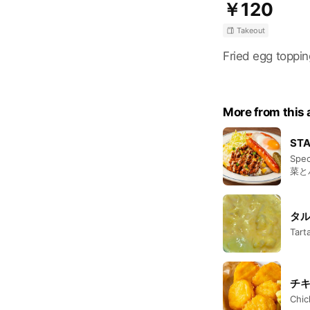
￥120
Takeout
Fried egg toppi
More from this
ST
Sp
菜と
well toget
gril
タ
Tart
チキ
Chic