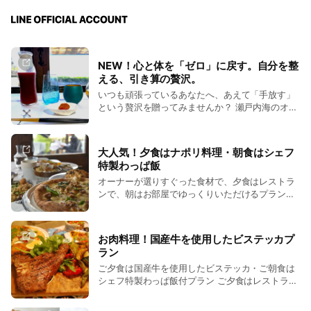
NEW！心と体を「ゼロ」に戻す。自分を整
える、引き算の贅沢。
いつも頑張っているあなたへ、あえて「手放す」
という贅沢を贈ってみませんか？ 瀬戸内海のオー
ベルジュHotel CASA VICOが提案するのは、ただ
のファスティング（絶食）ではありません。日常
の喧騒から離れ、五感を研ぎ澄まし、心身をリセ
大人気！夕食はナポリ料理・朝食はシェフ
ットするための「整えの旅」です。クレンズ＆デ
特製わっぱ飯
トックス効果の高いドリンクを中心にシェフ厳選
オーナーが選りすぐった食材で、夕食はレストラ
の食材を使用したコースを3プランご用意。オー
ンで、朝はお部屋でゆっくりいただけるプランで
シャンビューホテルならではの良質な空間、デジ
す。 『夜は気軽にピッツェリアな気分で泡と一緒
タルデトックスで得られる心地よい眠りと目覚
にリラックス』 ◆ご夕食◆ 小さなおつまみを
め、自然に包まれた静寂な時間が、あなたの内な
ちょこちょこと。 ナポリを代表するアンティパ
る力を呼び覚まします。プラン終盤には驚くほど
お肉料理！国産牛を使用したビステッカプ
ストを一皿に盛り込みます。 坂越牡蠣で作った
軽やかな体と、冴えわたる思考。最終日、心から
ラン
バーニャカウダソースで、地元の野菜をモリモリ
美味しいと感じる「究極の回復食」が、新しいあ
ご夕食は国産牛を使用したビステッカ・ご朝食は
と食べてください。 瀬戸内の春の収穫のフリッ
なたを祝福します。今の自分に必要なのは、足し
シェフ特製わっぱ飯付プラン ご夕食はレストラン
トや室津のアサリと春野菜の一皿や当日の魚介を
算ではなく「引き算」の休息。自身の内側と対話
にてフィレンツェ風Tボーンステーキで、朝はお
使ってアクアパッツァ的な一皿など、入荷した食
する、究極の癒しをご体験ください。ここから、
部屋でボリュームたっぷりなご朝食をゆっくりお
材に合わせて。 お好みのピッツァをご用意しま
新しい毎日を始めましょう。