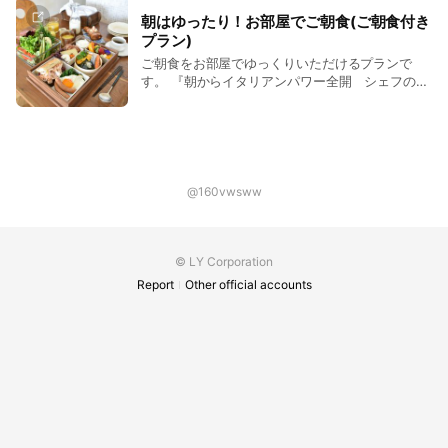
召し上がりいただけるプランです。
す。 小菓子 ドルチェ 食後の飲み物 ※
朝はゆったり！お部屋でご朝食(ご朝食付き
事前予約で県産黒毛和牛のイチボまたは、ヘレの
プラン)
熾火焼きの追加。（追加料金など、お問い合わせ
ご朝食をお部屋でゆっくりいただけるプランで
ください） ◆ご朝食◆ ・季節のスープ ・地
す。 『朝からイタリアンパワー全開 シェフの手
元の野菜を中心に使用したサラダ ・朝搾りの健
作りわっぱ飯付き』 ・季節のスープ ・地元
康ジュース ・自家製ヨーグルト ・地元のフ
の野菜を中心に使用したサラダ ・朝搾りの健康
ルーツ ・日本一のシャルキュトリー「リンデン
ジュース ・自家製ヨーグルト ・地元のフル
バーム」特製ソーセージと目玉焼き ・自家製フ
ーツ ・日本一のシャルキュトリー「リンデンバ
ォカッチャのパニーノ（イタリア風サンドウィッ
ーム」特製ソーセージと目玉焼き ・自家製フォ
チ） ・サイフォンコーヒー又はサイフォン紅茶
カッチャのパニーノ（イタリア風サンドウィッ
又はミルク ・わっぱ飯 おにぎり、卵焼き、お
@160vwsww
チ） ・サイフォンコーヒー又はサイフォン紅茶
かず入り また下記からお好みに合わせて１つお
又はミルク ・わっぱ飯 おにぎり、卵焼き、お
選びただけます ①コルネット アラ クレマ
かず入り また下記からお好みに合わせて１つお
（たっぷりクリームのクロワッサンのようなパ
選びただけます ①コルネット アラ クレマ
© LY Corporation
ン） ②アラゴスタ アラ クレマ（サリータ
（たっぷりクリームのクロワッサンのようなパ
名物） ③ピッツァフリッタ ④モンタナーラ
Report
Other official accounts
ン） ②アラゴスタ アラ クレマ（サリータ
（揚げピッツァ） ※ わっぱ飯は、テイクアウト可
名物） ③ピッツァフリッタ ④モンタナーラ
能です。 家島にお出かけや御崎散策、移動時の
（揚げピッツァ） ※ わっぱ飯は、テイクアウト可
お弁当としてお楽しみください。 ※ロビーのコー
能です。 家島にお出かけや御崎散策、移動時の
ヒーマシンで、カプチーノもご自由にご利用可能
お弁当としてお楽しみください。 ※ロビーのコー
です。 【特 典】 赤穂温泉、絶景露天風呂の銀
ヒーマシンで、カプチーノもご自由にご利用可能
波荘(徒歩2分)で温泉が楽しめる入浴券付きです。
です。 【特 典】 赤穂温泉、絶景露天風呂の銀
タオルなどは、銀波荘さんがご用意しております
波荘(徒歩2分)で温泉が楽しめる入浴券付きです。
ので手ぶらでお出かけください。 銀波荘さんの温
タオルなどは、銀波荘さんがご用意しております
泉は塩泉で血行がとても良くなり、健康回復・美