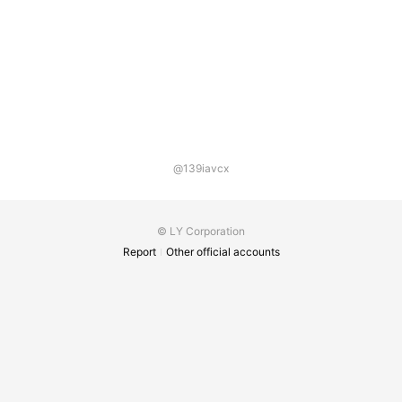
@139iavcx
© LY Corporation
Report
Other official accounts