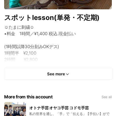
スポットlesson(単発・不定期)
☺︎たまに刺繍☺︎
▪️料金 1時間／¥1,400 税込.現金払い
(1時間以降30分刻みOKデス)
1時間半 ¥2,100
2時間 ¥2,800
2時間半 ¥3,500
3時間 ¥4,200
See more
これを作ってみたい！とか、Sakamanga図案やご自身
で考えられた図案、お子様や孫が描いたものでこんな物
More from this account
See all
が作れないかなど相談しに来られる方もいらっしゃいま
す。描く絵には、刺繍に向き不向きな線描きなどある
オトナ手芸 オヤコ手芸 コドモ手芸
為、まずはご相談しましょう☺︎こんな風にしてみたいと
私の世界を通し、「手」で「伝える」【手伝い】がで