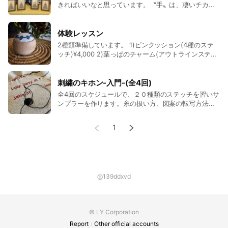
イメージ写真など持ってこられて制作に取り掛かる方な
きればいいなと思っています。〝手〟は、凄いチカラ
を持っています。繋げば暖かいし安心する。動かせば
ど、みなさん自分のペースで楽しんで自由度のあるレッ
発見や感情が生まれる。作品の成功の喜び、失敗の哀
スン枠です。
しみ、全てが心を育てます。 オトナ手芸 オヤコ手芸
体験レッスン
コドモ手芸はLINE投稿とInstagramで紹介していま
2種類準備しています。 1)ピンクッション(4種のステ
す。お気軽にお問い合わせください。 コンセプトは、
Sakamangaは、手で直接伝えることを大切にして運営
ッチ)¥4,000 2)葉っぱのチャーム(アウトラインステッ
「子供達（大人も）がお小遣いで買える材料で製作」
チ)￥2,700 道具はお貸ししますが、持ち帰りは不可で
している為、キットには図案は入っていますが刺し方や
としています。100均ショップで割と簡単に買える材料
す。 ▪️空きがあれば、いつでもお越しいただけるスタ
を使用する事で、子供達の製作のチャンスが増え、想
仕上げまでの手順の説明書は含まれておりませんのでご
イルで運営しております。お問い合わせ&ご予約は、
刺繍のキホン-入門-(全4回)
像力や集中や達成感が生まれたらいいなぁと思ってい
LINEトークとInstagramのDMで対応いたします。お気
注意ください。内容をご理解の上、キットのみご購入も
全4回のスケジュールで、２０種類のステッチを習いサ
ます。作りたいという想い、ワクワクドキドキが身近
軽にお問い合わせくださいね☺︎
ンプラーを作ります。糸の扱い方、図案の転写方法、
可能です。刺繍に慣れて、刺し方や手順が分かっている
な材料で出来ますように。笑顔や会話が生まれる事
基本的なステッチを練習しましょう☺︎ 自主制作してい
で、子供や大人の未来に続くと思っています。 出張講
方は、色違いの材料をご購入されて、ご自宅で自主制作
ただく箇所もあります。自主制作は、糸の運びを手が
座もご相談ください。 ▪️料金 ¥ 内容により変わりま
1
に取り掛かる方もいらっしゃいます☺︎
覚えていきまのでとても良い練習になります。ステッ
す。 税込.現金払い ▪️空きがあれば、いつでもお越し
チの量は多くないのでやってみて下さい☺︎ ▪️料金
いただけるスタイルで運営しております。お問い合わ
¥12,500 税込.現金払い (全4回分＋材料費込み) 「刺
せ&ご予約は、LINEトークとInstagramのDMで対応い
▪️空きがあれば、いつでもお越しいただけるスタイルで
繍のキホン-入門-」のお支払いにつきましては、1括前
たします。お気軽にお問い合わせくださいね☺︎
払いで初回時のお支払いでお願いしています。 ▪️1
運営しております。お問い合わせ&ご予約は、LINEトー
回 / 約2時間 (初回は2時間半ぐらい) ▪️空きがあれ
@139ddxvd
クとInstagramのDMで対応いたします。お気軽にお問
ば、いつでもお越しいただけるスタイルで運営してお
い合わせくださいね☺︎
ります。お問い合わせ&ご予約は、LINEトークと
InstagramのDMで対応いたします。お気軽にお問い合
© LY Corporation
わせくださいね☺︎
⚠️出版されている書籍図案や、他の方の図案を許可なく
Report
Other official accounts