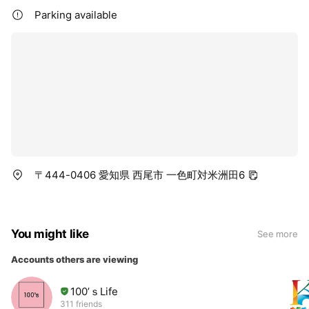
Parking available
〒444-0406 愛知県 西尾市 一色町対米洲田6
You might like
See more
Accounts others are viewing
100’ｓLife
311 friends