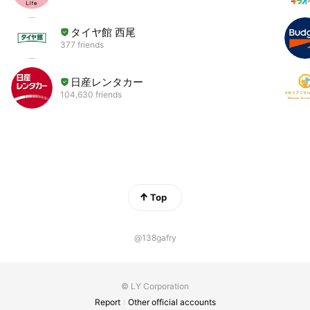
タイヤ館 西尾
377 friends
日産レンタカー
104,630 friends
Top
@138gafry
© LY Corporation
Report
Other official accounts