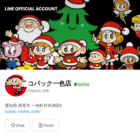
コバック一色店
Friends
338
愛知県 西尾市 一色町対米洲田6
kobac-nishio.com/
Chat
Posts