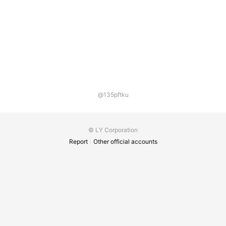
@135pftku
© LY Corporation
Report
Other official accounts