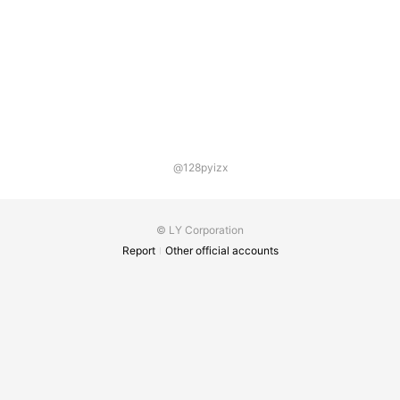
@128pyizx
© LY Corporation
Report
Other official accounts