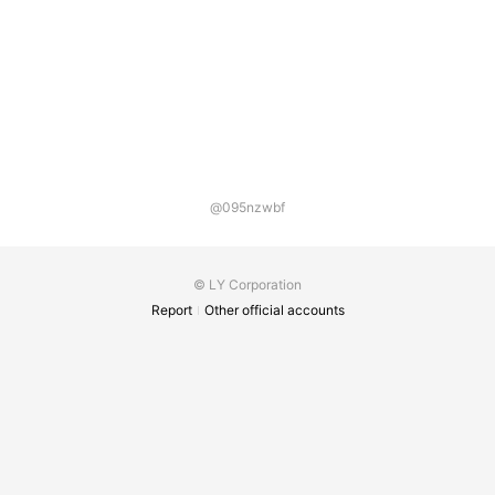
@095nzwbf
© LY Corporation
Report
Other official accounts