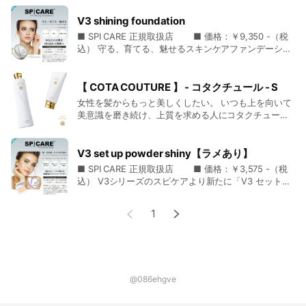
す、繊細な品質。斬新さのなかに品格とやさしさを。
V3 shining foundation
■ SPI CARE 正規取扱店 ■ 価格：￥9,350 -（税
コタクオリアは新しい時代の高品質のプレミアムトリー
込） 守る、育てる、魅せるスキンケアファンデーショ
ンの「V3 shining foundation」美容針入りでエステ効
トメントの在り方を明確に提示してゆきます。
果のあるファンデーションとしても人気の逸品です。
新登場の当商品はドクダミエキス37.06%含有、お肌を
【 COTA COUTURE 】 - コタクチュール - S
◾️紫外線などで傷んだ髪をケアしサロントリートメン
整える効果の高い成分を水の代わりに使用していま
女性を髪からもっと美しくしたい。 いつも上を向いて
す。アディボゾールはコラーゲンをサポートし潤い続
トの効果が約８週間つづく◾️
美意識を磨き続け、上質を求める人にコタクチュール
ける肌に導きます。 さらに肌の水分を保つ効果があ
は本当の髪の美しさと心からの満足を届けます。 選び
り、年齢肌に働きかけ大切なお肌を保つ環境ストレス
抜いたひとつひとつの成分とじっくり向き合い、これ
から守ります。イノスピキユール臍帯血培養液を2倍に
業務用と同じ成分を持つ「ホームケア用トリートメン
以上ないほどに丁寧に仕上げたヘアケア商品です。 髪
V3 set up powder shiny【ラメあり】
増量(シーズン1 V3ファンデーションと比較) ＜V3ファ
ばかりでなく、五感を通して心の奥深くまでも満たし
ト」です。
■ SPI CARE 正規取扱店 ■ 価格：￥3,575 -（税
ンデーションの特徴＞ ▶︎ エステ効果のある美容針入り
てくれる。 上質を極めたからこそ辿り着いた最上の答
込） V3シリーズのスピケアより新たに「V3 セットア
ファンデーション ▶︎ リフトアップ効果・エイジングケ
えです。 女性は髪からもっと美しくなれる。
ップパウダー（ラメあり）」が新登場！！ にじまず、
ア ▶︎ 美白効果・自然な艶肌 ▶︎ 下地、パウダーいらず
時間の経過と共に失われるサロントリートメントの最表
ベタつかず、透明感のあるきれいな肌に仕上げるフィ
▶︎ マスクにもつきにくい ▶︎ 使えば使うほどお肌がキ
1
質層をコタクオリア プラス ホームケアで定期的にメン
ニッシュパウダーが、日常化したマスク着用の中でメ
レイに エキサイティングファンデーションの長所をそ
イクが崩れないように高いキープ力でメイクを継続さ
のままに、新たな美容液を追加した整肌成分がより美
テナンスすることでサロン施術後のクオリティーをより
せます。 V3 set up powderは独自製法のシリカ成分
しく、お肌を若々しくキユッと引き締まった自信のあ
長く維持します。
をパウダーに直接コーティング。肌への付着力を高
る肌へと導きます。
め、一日中よれず明るく華やかな肌を表現してくれる
保守力・抜群の逸品です。 またメイクアップ効果によ
@086ehgve
◾️種類◾️
り皮脂による顔のテカリを抑制し毛穴・凹凸を整え均
一でなめらかな肌に仕上げます。