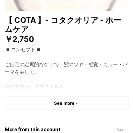
【 COTA 】- コタクオリア - ホー
ムケア
￥2,750
◾️コンセプト◾️
ご自宅の定期的なケアで、髪のツヤ・感覚・カラー・パ
ーマを美しく。
常に素敵なヘアスタイルを。
高品質のプレミアムトリートメント。
See more
コタが育んできたのは、先進の性能がもたらす深い信頼
感、技術への真摯な眼差し。
More from this account
See all
そして何よりも大切にしてきたのは、感性までも満た