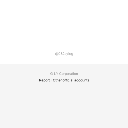
@082syiog
© LY Corporation
Report
Other official accounts