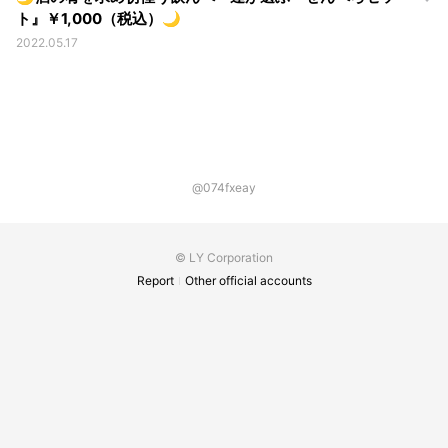
ト』￥1,000（税込）🌙
2022.05.17
@074fxeay
© LY Corporation
Report
Other official accounts