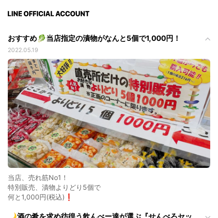
おすすめ🥬当店指定の漬物がなんと5個で1,000円！
2022.05.19
当店、売れ筋No1！
特別販売、漬物よりどり5個で
何と1,000円(税込)❗️
🌙酒の肴を求め彷徨う飲んべー達が選ぶ『せんべろセッ