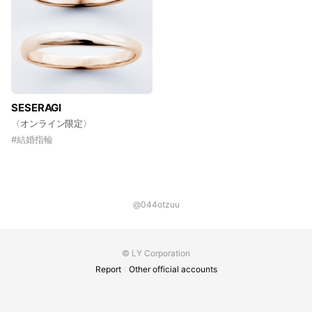
SESERAGI
〈オンライン限定〉
#
結婚指輪
@044otzuu
© LY Corporation
Report
Other official accounts