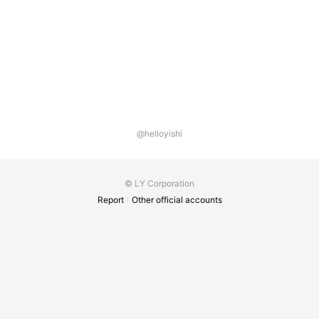
@helloyishi
© LY Corporation
Report
Other official accounts