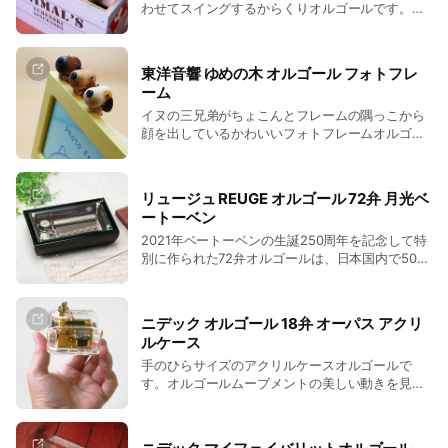
わせてスイングするからくりオルゴールです。木
は、誕生日や記念日などの贈り物としても喜ばれ
箱の上には、ネコのごはんとハンドスタンプが仲
ることでしょう。
良く3つ。木箱背面にはゼンマイがついていま
す。木工職人による丁寧で細かな手作業により作
東洋音響 ゆめの木 オルゴール フォトフレ
られた木箱アニマルズ。からくりでスイングす
ーム
る、ネコの三兄弟がかわいらしく、いつまで見て
イヌの三兄弟がちょこんとフレームの隅っこから
いても飽きません。お子さまやペットと暮らして
顔を出しているかわいいフォトフレームオルゴー
いる方へのプレゼントとして大変喜ばれていま
ル。背面のゼンマイを回すとフレームがオルゴー
す。
ルの曲に合わせてゆっくりスイングします。フレ
ーム下部にはハンドスタンプが仲良く3つ。スタ
リュージュ REUGE オルゴール 72弁 月光ベ
ンドは足の形になっており、背面を見ると三兄弟
ートーベン
の尻尾もつくり込まれています。小さなお子様へ
2021年ベートーベンの生誕250周年を記念して特
のギフトとして大変喜ばれているフォトフレー
別に作られた72弁オルゴールは、日本国内で50台
ム。卒園や入学のお祝いにも最適です。愛犬のベ
のみとなります。グランドピアノを思わせる深黒
ストショットを飾るのも素敵です。フォトフレー
のボディ。天板にガラスが嵌め込まれており、ボ
ムはサービス版（89×127mm）がぴったり入るサ
ックスの内側にはBTHVN、ベートーベンのサイ
イズです。
ニデック オルゴール 18弁 オーパス アクリ
ン、月などがデザインされています。中央には、
ルケース
72弁ムーブメントが収められ、月光ソナタを約1
手のひらサイズのアクリルケースオルゴールで
分半にわたって演奏します。オルゴールの裏面に
す。オルゴールムーブメントの美しい動きを見な
チェーンプレートが貼付されており、リュージュ
がら、18弁のかわいらしい音色をお楽しみいただ
社製、72弁3パートムーブメント、月光ソナタ、
けます。ゼンマイを巻いてからシリンダーが回り
50台限定生産と外国語で刻印されています。底面
きる時間はある程度一定ですので、オルゴールが
のゼンマイを巻き、前面のつまみを右にスライド