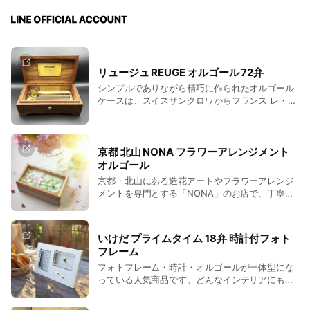
リュージュ REUGE オルゴール 72弁
シンプルでありながら精巧に作られたオルゴール
ケースは、スイスサンクロワからフランス レ・フ
ルグへ向かうグラン通り沿いのオーベルソンで、
家具職人によって作られています。持続可能な手
法で管理された森林で育ったくるみの無垢材（ウ
ォールナット）はFSC認証を受けたもの。安全性
京都 北山 NONA フラワーアレンジメント
にも優れ、ホルムアルデヒドを一切含んでいない
オルゴール
天然木が使われています。手間暇を惜しまず、工
京都・北山にある造花アートやフラワーアレンジ
程を重ねて作られた72弁ムーブメントは、耳に心
メントを専門とする「NONA」のお店で、丁寧に
地よい響きと音色で、アメイジンググレイスを奏
手作業で仕上げたプリザーブドフラワーのオルゴ
でます。底面のゼンマイを巻き、前面のボタンを
ールです。天板のガラス越しに紫陽花、ジャスミ
右にスライドすると、オルゴールが鳴り始めま
ン、イモーテルを配し、スワロフスキークリスタ
す。ストップする時は、ボタンを左にスライドし
いけだ プライムタイム 18弁 時計付フォト
ルやパールビーズをアクセントにしています。初
ます。世界最高峰リュージュ社のオルゴールを手
フレーム
夏の雨上がり、お花に残った小さな雨粒が太陽光
にした瞬間、それは「自分だけの宝物」になりま
フォトフレーム・時計・オルゴールが一体型にな
できらりと輝き、可愛いテントウムシが遊びにく
す。あなたが、うれしい時も、途方に暮れた時
っている人気商品です。どんなインテリアにもな
るー。そんな季節の一瞬の美しさを切り取ったか
も、あなたの傍らで、一緒に時を過ごすオルゴー
じみやすいナチュラルホワイトで、飽きのこない
のような意匠。ガーデニングがお好きな方への贈
ル。リュージュ社の72弁オルゴールの重厚で美し
デザイン。書斎やリビング、寝室に置いて長くお
り物としても喜ばれるでしょう。音楽は、ホルス