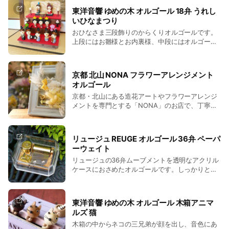
い音色は、生活をより一層豊かに彩ってくれるこ
使いいただけます。フォトフレームに写真や感謝
トの組曲「惑星」から、第4曲「木星、快楽をも
東洋音響 ゆめの木 オルゴール 18弁 うれし
とでしょう。
の言葉を書き入れて、母の日や出産祝い、敬老の
たらす者」。木星(ジュピター)は特に多くの方に
いひなまつり
日や結婚祝いなど、こころに残る感動を演出でき
愛される旋律で、様々な音楽的アレンジをされて
おひなさま三段飾りのからくりオルゴールです。
る素敵なオルゴールです。(材質：ABS樹脂、クォ
世界中で演奏されています。(材質：アガチス、サ
上段にはお雛様とお内裏様、中段にはオルゴール
ーツ時計の電池仕様：単３形乾電池×１本)
イズ：W140mm×D78mm×H70mm)
の音色に合わせ三人官女が左右に揺り動き、下段
には五人囃子がいます。木目のきれいな選び抜か
れた木材を使い、それぞれが手に持っている道具
京都 北山 NONA フラワーアレンジメント
やぼんぼり、お餅と台、桃の花等細部にわたって
オルゴール
職人が一つ一つ丁寧に手づくりしています。女の
京都・北山にある造花アートやフラワーアレンジ
子のお誕生祝いに、桃の節句やひな祭りのお飾り
メントを専門とする「NONA」のお店で、丁寧に
としても人気のお品です。昨今では大きな七段飾
ひとつひとつ手作業で仕上げたプリザーブドフラ
りなどを飾ることが難しい日本の住宅事情。女児
ワーのオルゴールです。ハンドクラフト感を大事
のいるマンション暮らしの若いご夫婦などに人気
にしたアンティークウッドにニデックインスツル
のあるオルゴールです。
リュージュ REUGE オルゴール 36弁 ペーパ
メンツの18弁ムーブメントのせています。花はプ
ーウェイト
リザーブドフラワーなので、水やりの必要がなく
リュージュの36弁ムーブメントを透明なアクリル
インテリアとしてお花を長く楽しむことができま
ケースにおさめたオルゴールです。しっかりとし
す。このオルゴールをひとつお部屋に飾るだけで
た重量感がありますので、リュージュからはペー
上品ではなやかな空間を演出することができま
パーウェイトとしてリリースされています。一般
す。誕生日、プロポーズ、結婚祝い、母の日、敬
的にリュージュのオルゴールはおしなべて高額で
老の日、クリスマスなど、どんなシーンのプレゼ
東洋音響 ゆめの木 オルゴール 木箱アニマ
はありますが、このシンプルなペーパーウェイト
ントにも喜ばれるお品です。優しいメロディーが
ルズ 猫
型は手の届きやすいラインであることから大変人
流れて、思い出に残るギフトになることでしょ
木箱の中からネコの三兄弟が顔を出し、音色にあ
気があります。美しい音楽のペーパーウェイト
う。