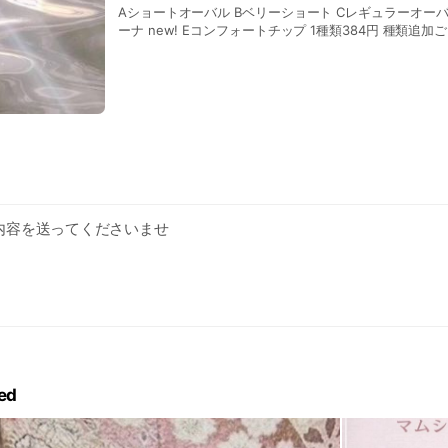
Aショートオーバル Bベリーショート Cレギュラーオーバ
ーナ new! Eコンフォートチップ 1種類384円 種類追加ごとに＋
つの中から選んだチップを 実際にお客様の爪にあてて 
できます
内容を送ってくださいませ
普段用など)
にち
ed
信ができてない場合などが