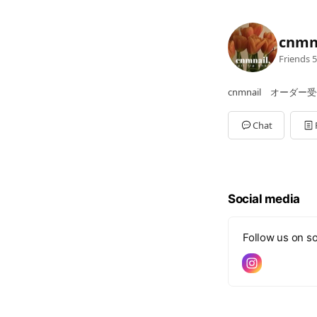
cnmn
Friends
5
cnmnail オーダー
Chat
Social media
Follow us on so