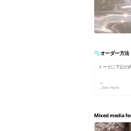
🫧オーダー方法
トークに下記の
①名前
...
See more
②用途(振袖用、
③ご希望のお日
Mixed media fe
既読したまま返
ございます。