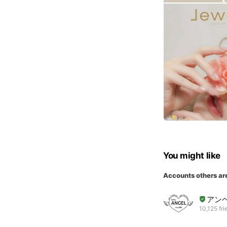
You might like
Accounts others ar
アン
10,125 fri