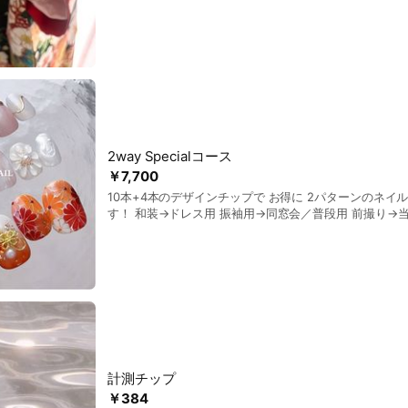
2way Specialコース
￥7,700
10本+4本のデザインチップで お得に 2パターンのネイ
す！ 和装→ドレス用 振袖用→同窓会／普段用 前撮り→当日用 ライブ用→普段
用 普段用→普段用 などなど
計測チップ
￥384