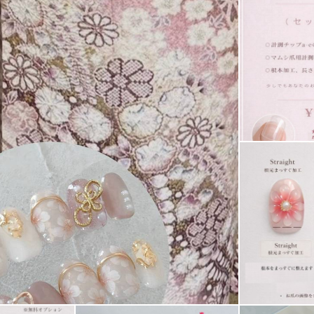
は
して申し訳ありません
頂けたら助かります🥺
ップ中の場合も
了承くださいませ