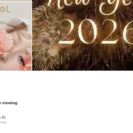
e viewing
ヘル
ends