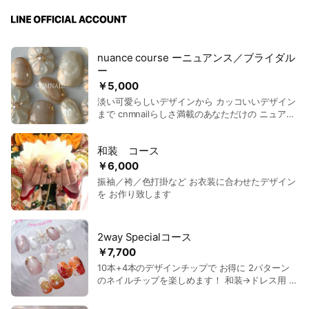
nuance course ーニュアンス／ブライダル
ー
￥5,000
淡い可愛らしいデザインから カッコいいデザイン
まで cnmnailらしさ満載のあなただけの ニュアン
スデザインをお作り致します
和装 コース
￥6,000
振袖／袴／色打掛など お衣装に合わせたデザイン
を お作り致します
2way Specialコース
￥7,700
10本+4本のデザインチップで お得に 2パターン
のネイルチップを楽しめます！ 和装→ドレス用 振
袖用→同窓会／普段用 前撮り→当日用 ライブ用→
普段用 普段用→普段用 などなど