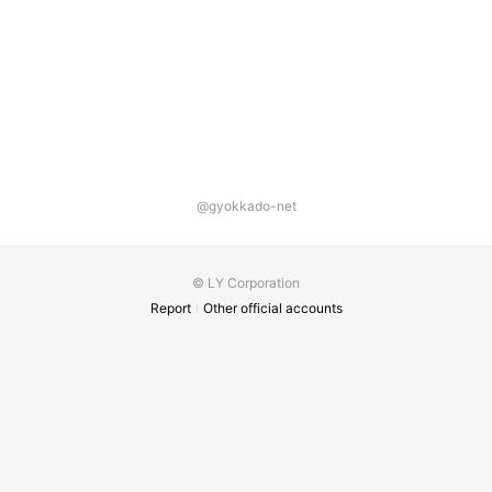
@gyokkado-net
© LY Corporation
Report
Other official accounts