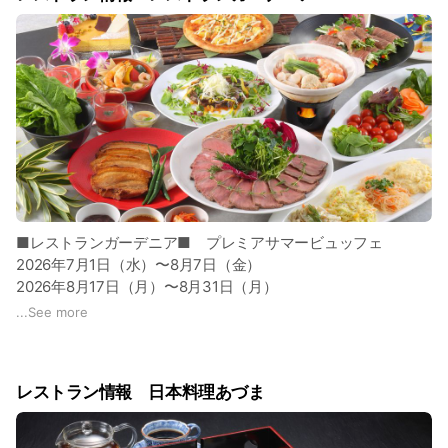
■レストランガーデニア■ プレミアサマービュッフェ
2026年7月1日（水）〜8月7日（金）
2026年8月17日（月）〜8月31日（月）
...
See more
ランチ・ディナーともにご好評をいただいている「完熟メロン
食べ放題」は、7月末まで期間を延長してご用意いたします。
旬の終わりが近づくこの時期ならではの、芳醇な香りととろけ
レストラン情報 日本料理あづま
るような甘さを楽しめる特別なひととき。今だけの味わいを、
ぜひお見逃しなくお楽しみください。
8月のディナータイムには、贅沢な味わいが魅力の「国産黒毛