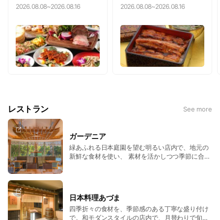
ニア★ランチ＆ディナー
ルプライス
2026.08.08
~
2026.08.16
2026.08.08
~
2026.08.16
で使える！！
レストラン
See more
ガーデニア
緑あふれる日本庭園を望む明るい店内で、地元の
新鮮な食材を使い、 素材を活かしつつ季節に合わ
せて、味はもちろん、見た目にも美味しいお料理
の数々を ブッフェスタイルやアラカルトにてご用
意しております。 営業時間 6:00~22:00
日本料理あづま
四季折々の食材を、季節感のある丁寧な盛り付け
で。和モダンスタイルの店内で、月替わりで旬を