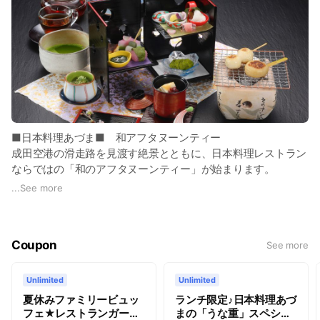
和牛の焼きしゃぶ」が新たに登場いたします。定番の「ロース
トビーフ」とともに、夏の食欲をそそる多彩なメニューが並
び、華やかなひとときを演出します。涼やかな庭園を眺めなが
ら、心ゆくまで贅沢な時間をお過ごしください。
□価格 ランチ （大人）¥3,650 （60歳以上）￥3,450
ディナー（大人）¥4,750 （60歳以上）￥4,550
□営業時間 ランチ 11:30～15:00（最終入店14:30）
※土日祝2部制 11:30～13:00 / 13:30～
■日本料理あづま■ 和アフタヌーンティー
15：00
成田空港の滑走路を見渡す絶景とともに、日本料理レストラン
ディナー 17:30～21:00（最終入店20：30）
ならではの「和のアフタヌーンティー」が始まります。
※土日祝90分制
...
See more
春の和菓子盛り合わせ、なめらかな「ぷりん」や、心温まる
「ぜんざい」に加え、お客様のテーブルで香ばしく焼き上げる
「七輪でのおやきとお団子」など、五感で楽しむスイーツをご
Coupon
See more
用意いたしました。
□価格 ￥3,300
Unlimited
Unlimited
□営業時間 平日限定 14:00～17:00（月曜日除く）
夏休みファミリービュッ
ランチ限定♪日本料理あづ
フェ★レストランガーデ
まの「うな重」スペシャ