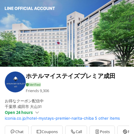
ホテルマイステイズプレミア成田
Friends
9,306
お得なクーポン配信中
千葉県 成田市 大山31
Open 24 hours
iconia.co.jp/hotel-mystays-premier-narita-chiba
5 other items
Sun
Open 24 hours
Mon
Open 24 hours
Tue
Open 24 hours
Chat
Coupons
Call
Posts
Rew