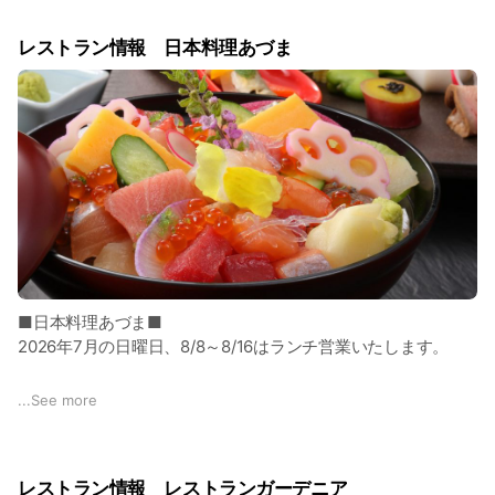
お酒を飲む方も、飲まない方も、自分らしいスタイルで自由な
乾杯を。
レストラン情報 日本料理あづま
大人 ￥5,800～
■日本料理あづま■
2026年7月の日曜日、8/8～8/16はランチ営業いたします。
メニューは、特別御膳よりお選びください。
...
See more
▢営業日 7/12、7/19、7/26、8/8～8/16
□ランチ営業時間 11:30～15:00
レストラン情報 レストランガーデニア