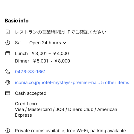
し、行き届いたサービスでお出迎えいたします。
客室は、スーペリアクイーン、スタンダードツイン、スタンダ
Basic info
ードトリプルなど多彩にご用意しております。
69㎡の広さを誇るスイートルームは、空港が望めて絶景。キン
レストランの営業時間はHPでご確認ください
グサイズのベッドを配したプレミアスイートと、日本風の小上
りがあるジャパニーズスイート「なごみ」にて、優雅な時間を
Sat
Open 24 hours
お過ごしいただけます。
Lunch
￥3,001 ~ ￥4,000
Dinner
￥5,001 ~ ￥8,000
レストランでは、月替わりでテーマに沿ったブッフェが堪能で
きる「ガーデニア」のほか、ホテル最上階には日本料理「あづ
0476-33-1661
ま」があり、空港の夜景を眺めながらお食事が楽しめます。
iconia.co.jp/hotel-mystays-premier-narita-chiba
5 other items
Cash accepted
Credit card
Visa / Mastercard / JCB / Diners Club / American
Express
Private rooms available, free Wi-Fi, parking available