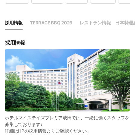
Wed
Open 24 hours
Thu
Open 24 hours
Fri
Open 24 hours
Sat
Open 24 hours
採用情報
TERRACE BBQ 2026
レストラン情報 日本料理
採用情報
ホテルマイステイズプレミア成田では、一緒に働くスタッフを
募集しております♪
詳細はHPの採用情報よりご確認ください。