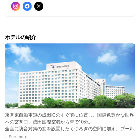
ホテルの紹介
東関東自動車道の成田ICのすぐ前に位置し、国際色豊かな世界
への玄関口、成田国際空港から車で10分。
全室に防音対策の窓を設置したくつろぎの空間に加え、プール
やテニスコート、浴槽付のサウナ、エクササイズルームも完備
...
See more