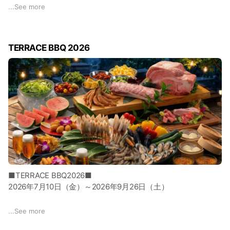
https://iconia-recruit.net/jobfind-pc/area/Kanto/Chiba/12211?
...
See more
freeword=%E3%83%9B%E3%83%86%E3%83%AB%E3%83
%9E%E3%82%A4%E3%82%B9%E3%83%86%E3%82%A4%E
3%82%BA%E3%83%97%E3%83%AC%E3%83%9F%E3%82%
TERRACE BBQ 2026
A2%E6%88%90%E7%94%B0
■TERRACE BBQ2026■
2026年7月10日（金）～2026年9月26日（土）
庭園で味わう、厳選黒毛和牛の食べ放題
...
See more
手ぶらで贅沢なひとときを。