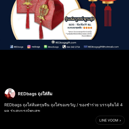
REDbags ถุงใส่ส้ม
REDbags ถุงใส่ส้มตรุษจีน ถุงใส่ของขวัญ / ของชำร่วย บรรจุส้มได้ 4
ผล รุ่นสมบูรณ์พูนสุข
LINE VOOM
ขนาด 15x15 ซม. สูง 19 ซม.
ใส่ส้มมงคลได้ 4 ผล