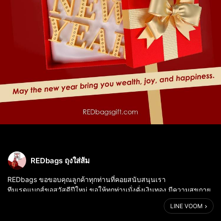
REDbags ถุงใส่ส้ม
REDbags ขอขอบคุณลูกค้าทุกท่านที่คอยสนับสนุนเรา
ทีมเรดแบกส์ขอสวัสดีปีใหม่ ขอให้ทุกท่านมั่งคั่งเงินทอง มีความสุขกาย
สุขใจ ตลอดปีมังกรนะคะ 😊
LINE VOOM