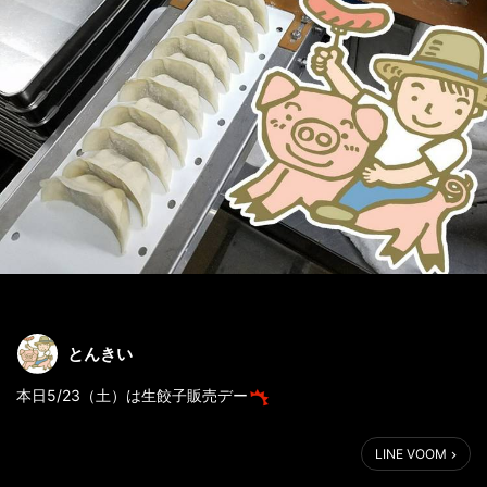
とんきい
本日5/23（土）は生餃子販売デー
直売のとんきいで、生餃子を販売します
LINE VOOM