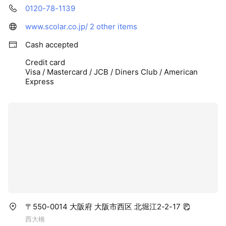
0120-78-1139
www.scolar.co.jp/
2 other items
Cash accepted
Credit card
Visa / Mastercard / JCB / Diners Club / American
Express
〒550-0014 大阪府 大阪市西区 北堀江2-2-17
西大橋