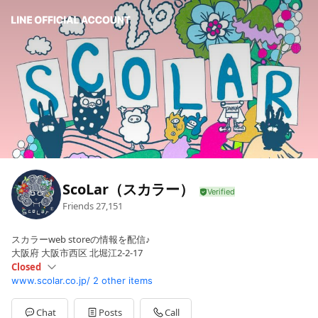
ScoLar（スカラー）
Friends
27,151
スカラーweb storeの情報を配信♪
大阪府 大阪市西区 北堀江2-2-17
Closed
www.scolar.co.jp/
2 other items
Sun
Closed
Mon
10:00 - 17:00
Tue
10:00 - 17:00
Chat
Posts
Call