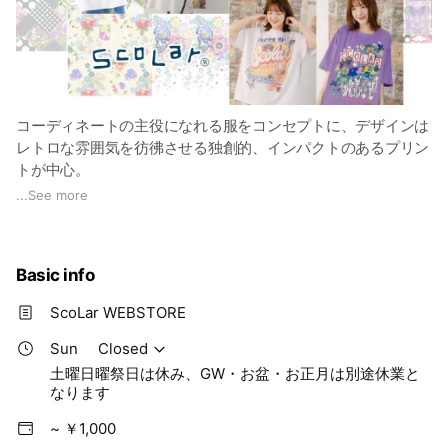
コーディネートの主役になれる服をコンセプトに、デザインは
レトロな雰囲気を彷彿させる独創的、インパクトのあるプリン
トが中心。
洗い・加工を加えた独自のオリジナル素材をコットンを中心に
...
See more
使い、 トータル・カジュアルファッションを提案していきま
す。
ハデカワ！個性的カジュアル。
Basic info
ScoLar（スカラー）のLINEでは新商品のご紹介やイベントな
どのお得な情報を配信しています！！！
ScoLar WEBSTORE
ぜひお友だち登録してくださいね｡ﾟ+.(人´ω｀●)ﾟ+.ﾟ
Sun
Closed
土曜日曜祭日は休み、GW・お盆・お正月は別途休業と
なります
~ ￥1,000