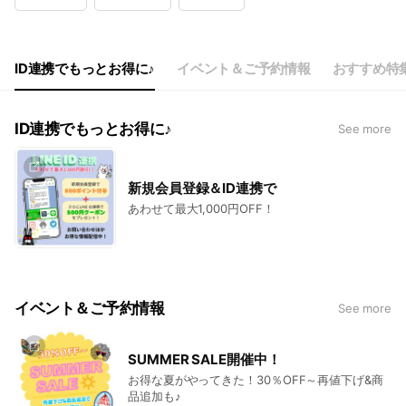
Wed
10:00 - 17:00
Thu
10:00 - 17:00
Fri
10:00 - 17:00
Sat
Closed
ID連携でもっとお得に♪
イベント＆ご予約情報
おすすめ特
土曜日曜祭日は休み、GW・お盆・お正月は別途休業となります
ID連携でもっとお得に♪
See more
新規会員登録＆ID連携で
あわせて最大1,000円OFF！
イベント＆ご予約情報
See more
SUMMER SALE開催中！
お得な夏がやってきた！30％OFF～再値下げ&商
品追加も♪