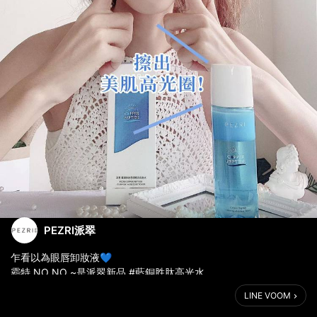
PEZRI派翠
乍看以為眼唇卸妝液💙
霸特 NO NO ~是派翠新品 #藍銅胜肽高光水
→https://reurl.cc/qgqnD3
LINE VOOM
完美造光、打造美肌高光圈！
-