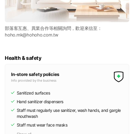
部落客互惠、異業合作等相關詢問，歡迎來信至：
hoho.mk@hohoho.com.tw
Health & safety
In-store safety policies
Info provided by the business
Sanitized surfaces
Hand sanitizer dispensers
Staff must regularly use sanitizer, wash hands, and gargle
mouthwash
Staff must wear face masks
Show all