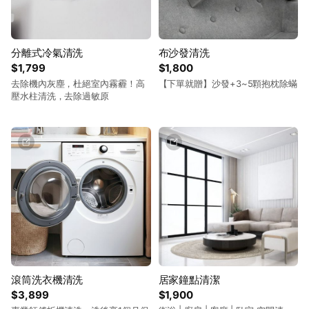
分離式冷氣清洗
布沙發清洗
$1,799
$1,800
去除機內灰塵，杜絕室內霧霾！高
【下單就贈】沙發+3~5顆抱枕除蟎
壓水柱清洗，去除過敏原
滾筒洗衣機清洗
居家鐘點清潔
$3,899
$1,900