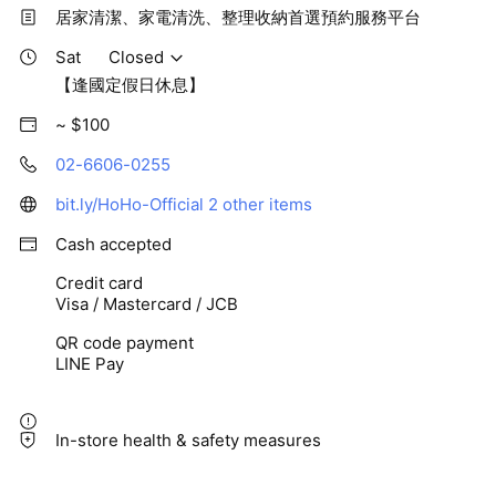
居家清潔、家電清洗、整理收納首選預約服務平台
Sat
Closed
【逢國定假日休息】
~ $100
02-6606-0255
bit.ly/HoHo-Official
2 other items
Cash accepted
Credit card
Visa / Mastercard / JCB
QR code payment
LINE Pay
In-store health & safety measures