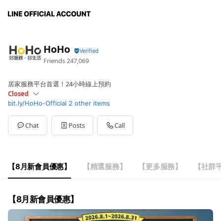
HoHo
Friends
247,069
居家服務平台首選！24小時線上預約
Closed
bit.ly/HoHo-Official
2 other items
Sun
Closed
Mon
09:00 - 18:00
Tue
09:00 - 18:00
Chat
Posts
Call
Wed
09:00 - 18:00
Thu
09:00 - 18:00
Fri
09:00 - 18:00
Sat
Closed
【8月新會員優惠】
【精選服務】
【更多服務】
【社群
【逢國定假日休息】
【8月新會員優惠】