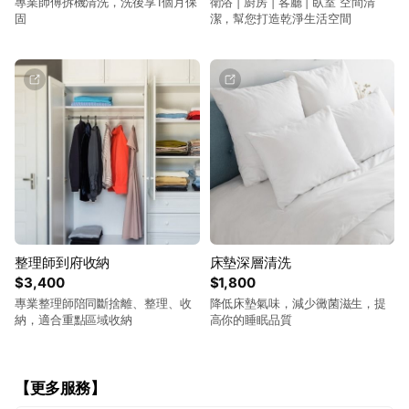
專業師傅拆機清洗，洗後享1個月保
衛浴 | 廚房 | 客廳 | 臥室 空間清
固
潔，幫您打造乾淨生活空間
整理師到府收納
床墊深層清洗
$3,400
$1,800
專業整理師陪同斷捨離、整理、收
降低床墊氣味，減少黴菌滋生，提
納，適合重點區域收納
高你的睡眠品質
【更多服務】