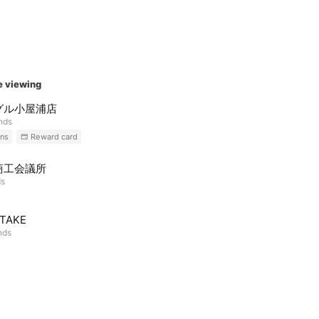
e viewing
グル小屋浦店
ends
ns
Reward card
商工会議所
ds
TAKE
nds