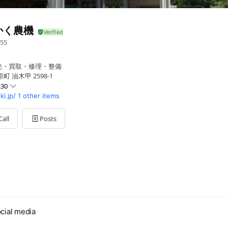
かく農機
55
売・買取・修理・整備
 油木甲 2598-1
:30
i.jp/
1 other items
Call
Posts
・第4日曜日
cial media