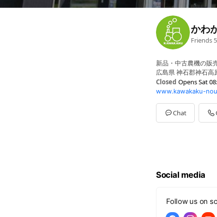
かわ
Friends
5
新品・中古農機の販
広島県 神石郡神石高原町
Closed
Opens Sat 08
www.kawakaku-nouk
Sun
08:30 - 17:30
Mon
08:30 - 17:30
Tue
08:30 - 17:30
Chat
Wed
Closed
Thu
08:30 - 17:30
Fri
08:30 - 17:30
Sat
08:30 - 17:30
定休日：水曜日 第2
Social media
Follow us on so