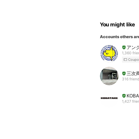
You might like
Accounts others ar
アン
1,360 fri
Coupo
三次
316 frien
KOBA
1,427 frie