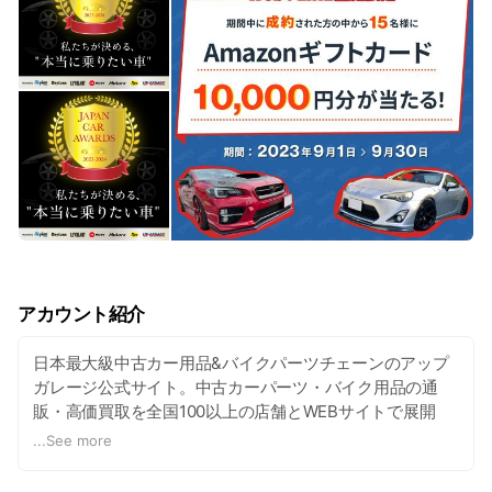
アカウント紹介
日本最大級中古カー用品&バイクパーツチェーンのアップ
ガレージ公式サイト。中古カーパーツ・バイク用品の通
販・高価買取を全国100以上の店舗とWEBサイトで展開
中。
...
See more