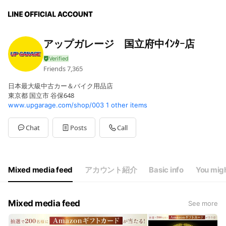
アップガレージ 国立府中ｲﾝﾀｰ店
Friends
7,365
日本最大級中古カー＆バイク用品店
東京都 国立市 谷保648
www.upgarage.com/shop/003
1 other items
Chat
Posts
Call
Mixed media feed
アカウント紹介
Basic info
You migh
Mixed media feed
See more