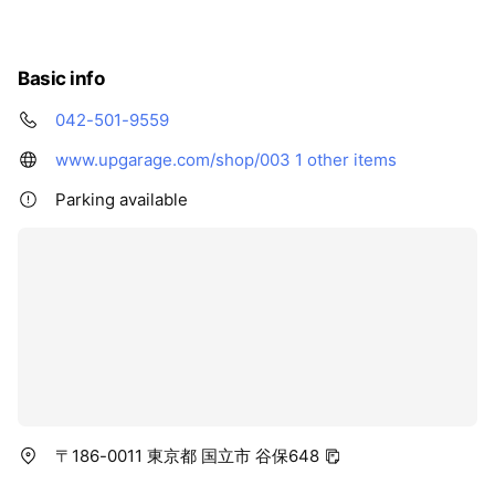
Basic info
042-501-9559
www.upgarage.com/shop/003
1 other items
Parking available
〒186-0011 東京都 国立市 谷保648