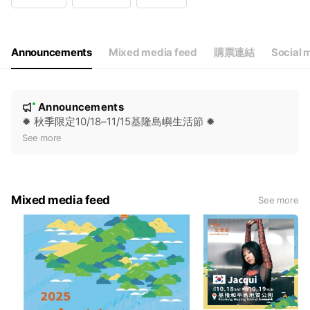
Wed
08:00 - 18:00
Thu
08:00 - 18:00
Fri
08:00 - 18:00
Sat
08:00 - 18:00
Announcements
Mixed media feed
購票連結
Social 
08:00-18:00（17:00最後售票）
N
Announcements
New
o
✹ 秋季限定10/18–11/15基隆島嶼生活節 ✹
t
See more
i
c
e
Mixed media feed
See more