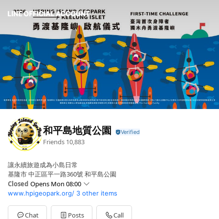
和平島地質公園
Friends
10,883
讓永續旅遊成為小島日常
基隆市 中正區平一路360號 和平島公園
Closed
Opens Mon 08:00
www.hpigeopark.org/
3 other items
Sun
08:00 - 18:00
Mon
08:00 - 18:00
Tue
08:00 - 18:00
Chat
Posts
Call