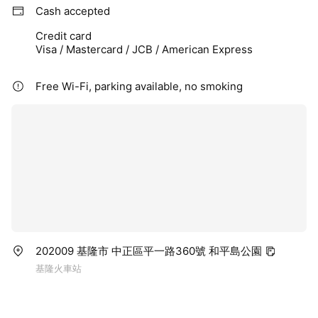
Cash accepted
Credit card
Visa / Mastercard / JCB / American Express
Free Wi-Fi, parking available, no smoking
202009 基隆市 中正區平一路360號 和平島公園
基隆火車站