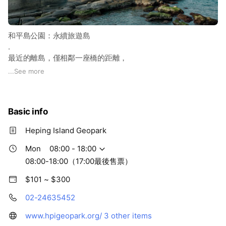
和平島公園：永續旅遊島
.
最近的離島，僅相鄰一座橋的距離，
小小區域裡人口並不多；
...
See more
但只要仔細地探索、觀察，
能發現小小的角落裡藏著過往的美好。
Basic info
營業時間 08:00-18:00
Heping Island Geopark
Mon
08:00 - 18:00
08:00-18:00（17:00最後售票）
$101 ~ $300
02-24635452
www.hpigeopark.org/
3 other items