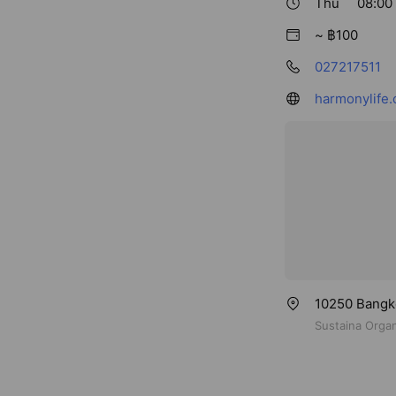
Thu
08:00
~ ฿100
027217511
harmonylife.c
10250 Bangko
Sustaina Orga