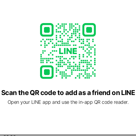
จได้เลยล่ะค่ะว่าทั้งอร่อย และดีต่อสุขภาพจริงๆ ปริมาณอาหารมีมาให้อย่างจุ
นูพิเศษประจำเดือนที่เปลี่ยนไปเรื่อยๆ ชั้นล่างของร้านนี้ก็มีขายวัตถุดิ
 รวมถึงผลิตภัณฑ์เพื่อสุขภาพอีกมากมายให้เลือกซื้อติดไม้ติดมือกลับบ้า
ิยมเรื่อง การจัดอบรมสอนการทำเกษตรอินทรีย์
ลฟ์ฯ ได้รับใบรับรองมาตรฐานระดับคุณภาพของโรงงาน GMP & HACCP
่วมโครงการกับธนาคารพัฒนาแห่งเอเชีย (ADB) ในการช่วยสนับสนุนการทำเกษตร
มาชิกของกลุ่ม ADB
Scan the QR code to add as a friend on LINE
rganic Certification Organization IFOAM และได้รับการอนุมัติให้เป็นตัวแทน
Open your LINE app and use the in-app QR code reader.
่วมแสดงสินค้าออร์แกนิค ระดับโลก ในงาน BioFach Nurnberg ประเทศเยอรมัน