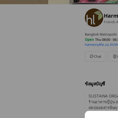
Harm
Friends
4
Bangkok Metropolis ป
Open
Thu 08:00 - 06:
harmonylife.co.th/th
Sun
Closed
Mon
08:00 - 06:30
Tue
08:00 - 06:30
Chat
Wed
08:00 - 06:30
Thu
08:00 - 06:30
Fri
08:00 - 06:30
Sat
08:00 - 06:30
ข้อมูลบัญชี
SUSTAINA ORG
ร้านอาหารญี่ปุ่น
สดปลอดสารพิษมากม
หลักๆ ที่ทางร้านน
...
See more