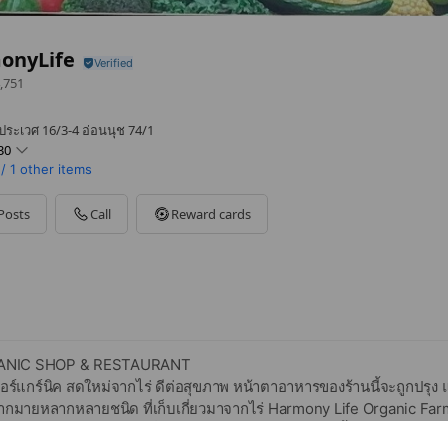
onyLife
,751
ระเวศ 16/3-4 อ่อนนุช 74/1
30
/
1 other items
Posts
Call
Reward cards
ANIC SHOP & RESTAURANT
 ออร์แกร์นิค สดใหม่จากไร่ ดีต่อสุขภาพ หน้าตาอาหารของร้านนี้จะถูกปรุง
ายหลากหลายชนิด ที่เก็บเกี่ยวมาจากไร่ Harmony Life Organic Farm ส
ี้ใช้จะเป็นอาหารทะเลสด ที่ได้มาจากแหล่งธรรมชาติเท่านั้น รวมถึงการปรุ