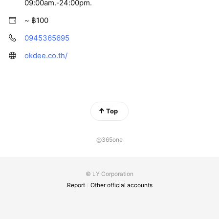
09:00am.-24:00pm.
~ ฿100
0945365695
okdee.co.th/
Top
@365one
© LY Corporation
Report
Other official accounts