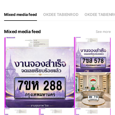
Thu
00:00 - 00:00
Fri
00:00 - 00:00
Sat
00:00 - 00:00
Mixed media feed
OKDEE TABIENROD
OKDEE TABIEN
09:00am.-24:00pm.
Mixed media feed
See more