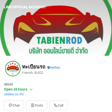
ทะเบียนรถ
Friends
30,822
98939
Open 24 hours
okdee.co.th/
Sun
00:00 - 00:00
Mon
00:00 - 00:00
Tue
00:00 - 00:00
Chat
Posts
Call
Wed
00:00 - 00:00