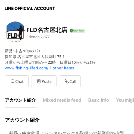
FLD名古屋北店
Friends
2,877
新品･中古/ﾚﾝﾀﾙﾀｯｸﾙ
愛知県 名古屋市北区大我麻町 75-1
月曜から土曜日11時から22時 日曜日10時から21時
www.fishing-lifed.com/
1 other items
Chat
Posts
Call
アカウント紹介
Mixed media feed
Basic info
You migh
アカウント紹介
新品・中古釣具／レンタルタックル取扱いの新業態の小型