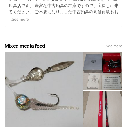
釣具店です。 豊富な中古釣具の在庫ですので、宝探しに来
てください。 ご不要になりました中古釣具の高価買取もお
こなっています。
...
See more
Mixed media feed
See more