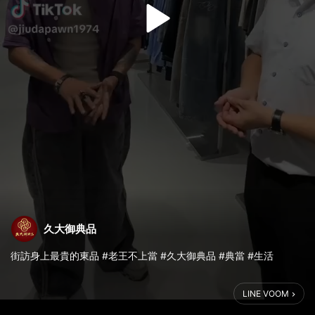
久大御典品
街訪身上最貴的東品 #老王不上當 #久大御典品 #典當 #生活
LINE VOOM
https://page.line.me/jdps
喜歡的話歡迎按讚+訂閱+分享喔！