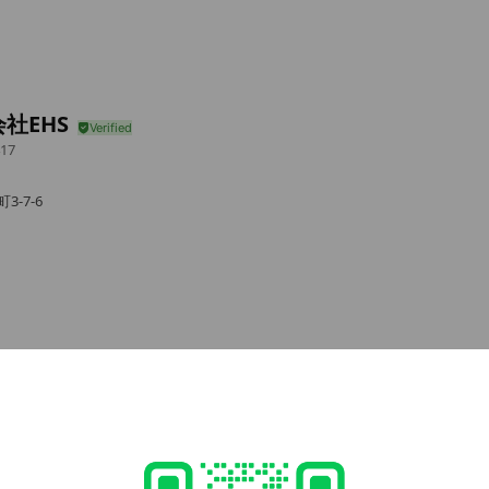
社EHS
17
3-7-6
e viewing
LEAR
ds