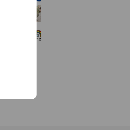
スタジオコフレ川口STUDIO
2,763 friends
にじのはし保育園病児保育室
1,088 friends