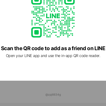
フスタジオ湘南店
ends
会社ライクスホーム
ds
Scan the QR code to add as a friend on LINE
Open your LINE app and use the in-app QR code reader.
@zpj6634g