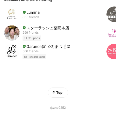
Accounts others are viewing
Lumina
833 friends
スターラッシュ薬院本店
299 friends
Coupons
Garance(ｶﾞﾗﾝｽ)まつ毛屋
566 friends
Reward card
Top
@zno9252