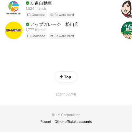
友進自動車
1,524 friends
Coupons
Reward card
アップガレージ 松山店
1,777 friends
Coupons
Reward card
Top
@znn3774h
© LY Corporation
Report
Other official accounts