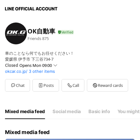
OK自動車
Friends
875
車のことなら何でもお任せください！
愛媛県 伊予市 下三谷734-7
Closed
Opens Mon 09:00
okcar.co.jp/
3 other items
Mon
09:00 - 18:30
9:00〜18:30
Chat
Posts
Call
Reward cards
Mixed media feed
Social media
Basic info
You might 
Mixed media feed