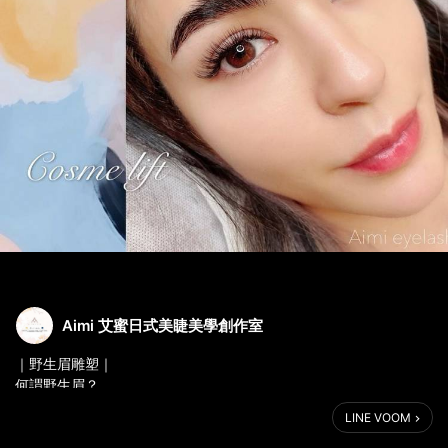
Aimi 艾蜜日式美睫美學創作室
｜野生眉雕塑｜
何謂野生眉？
利用自身眉毛來調整毛流感
LINE VOOM
創造俐落、活力的眉型。